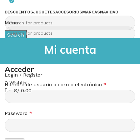
0
DESCUENTOS
JUGUETES
ACCESORIOS
MARCAS
NAVIDAD
Menu
Search
Login / Register
Search
Mi cuenta
0
Wishlist
0
S/
0.00
Acceder
Login / Register
0
Wishlist
Nombre de usuario o correo electrónico
*
S/
0.00
Password
*