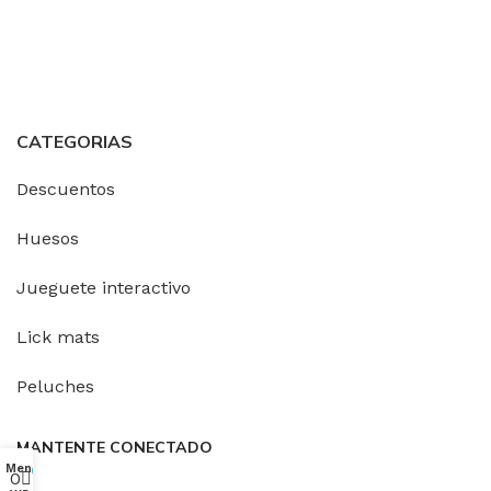
CATEGORIAS
Descuentos
Huesos
Jueguete interactivo
Lick mats
Peluches
MANTENTE CONECTADO
Menu
My account
0
0