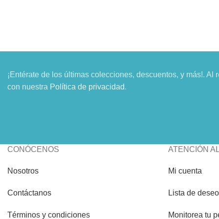
¡Entérate de los últimas colecciones, descuentos, y más!. Al 
con nuestra
Política de privacidad
.
CONÓCENOS
ATENCIÓN AL
Nosotros
Mi cuenta
Contáctanos
Lista de dese
Términos y condiciones
Monitorea tu p